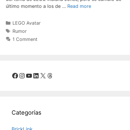
último momento a los de …
Read more
Categories
LEGO Avatar
Tags
Rumor
1 Comment
Facebook
Instagram
YouTube
LinkedIn
X
Threads
Categorías
BrickLink