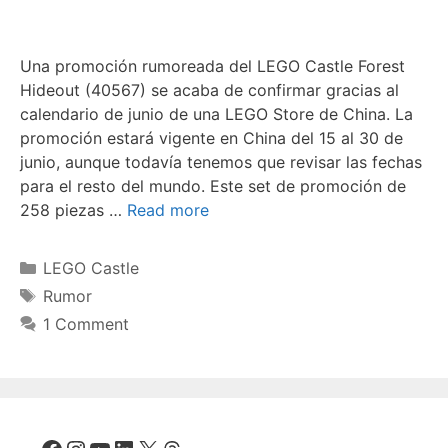
Una promoción rumoreada del LEGO Castle Forest
Hideout (40567) se acaba de confirmar gracias al
calendario de junio de una LEGO Store de China. La
promoción estará vigente en China del 15 al 30 de
junio, aunque todavía tenemos que revisar las fechas
para el resto del mundo. Este set de promoción de
258 piezas …
Read more
Categories
LEGO Castle
Tags
Rumor
1 Comment
Facebook
Instagram
YouTube
LinkedIn
X
Threads