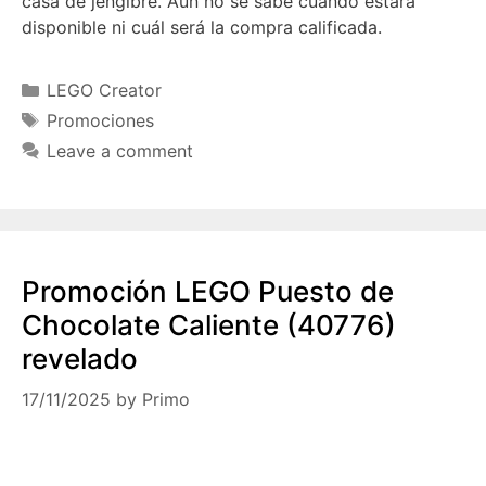
casa de jengibre. Aún no se sabe cuándo estará
disponible ni cuál será la compra calificada.
Categories
LEGO Creator
Tags
Promociones
Leave a comment
Promoción LEGO Puesto de
Chocolate Caliente (40776)
revelado
17/11/2025
by
Primo