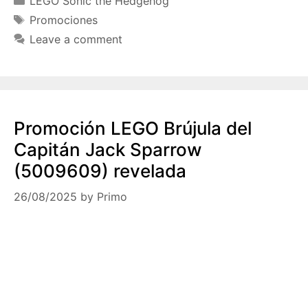
LEGO Sonic the Hedgehog
Tags
Promociones
Leave a comment
Promoción LEGO Brújula del
Capitán Jack Sparrow
(5009609) revelada
26/08/2025
by
Primo