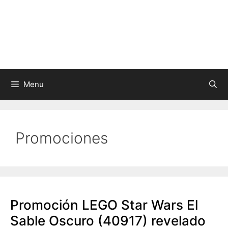
Skip
to
content
Menu
Promociones
Promoción LEGO Star Wars El
Sable Oscuro (40917) revelado