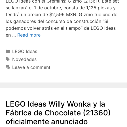
LEGO Ideas con el Gremlins: Gizmo (21361). Este set
se lanzará el 1 de octubre, consta de 1,125 piezas y
tendrá un precio de $2,599 MXN. Gizmo fue uno de
los ganadores del concurso de construcción “Si
podemos volver atrás en el tiempo” de LEGO Ideas
en …
Read more
Categories
LEGO Ideas
Tags
Novedades
Leave a comment
LEGO Ideas Willy Wonka y la
Fábrica de Chocolate (21360)
oficialmente anunciado