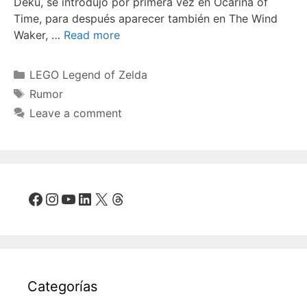
Deku, se introdujo por primera vez en Ocarina of
Time, para después aparecer también en The Wind
Waker, …
Read more
Categories
LEGO Legend of Zelda
Tags
Rumor
Leave a comment
Facebook
Instagram
YouTube
LinkedIn
X
Threads
Categorías