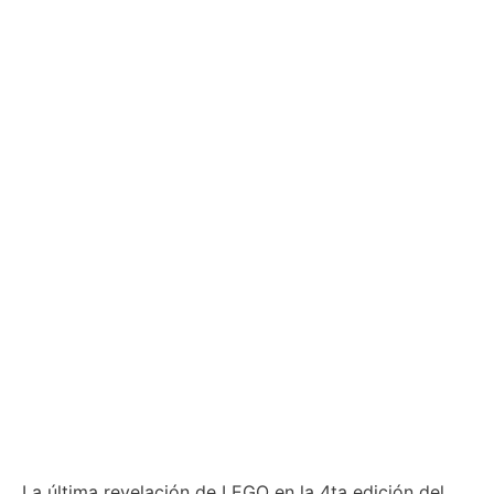
La última revelación de LEGO en la 4ta edición del