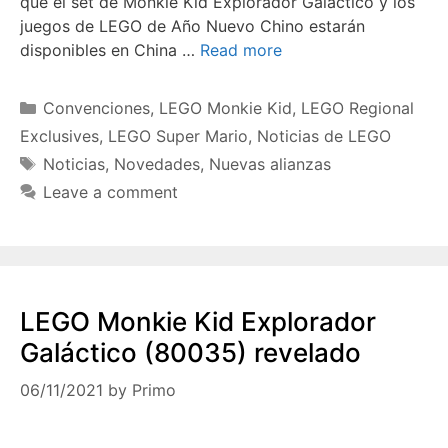
que el set de Monkie Kid Explorador Galáctico y los
juegos de LEGO de Año Nuevo Chino estarán
disponibles en China …
Read more
Categories
Convenciones
,
LEGO Monkie Kid
,
LEGO Regional
Exclusives
,
LEGO Super Mario
,
Noticias de LEGO
Tags
Noticias
,
Novedades
,
Nuevas alianzas
Leave a comment
LEGO Monkie Kid Explorador
Galáctico (80035) revelado
06/11/2021
by
Primo