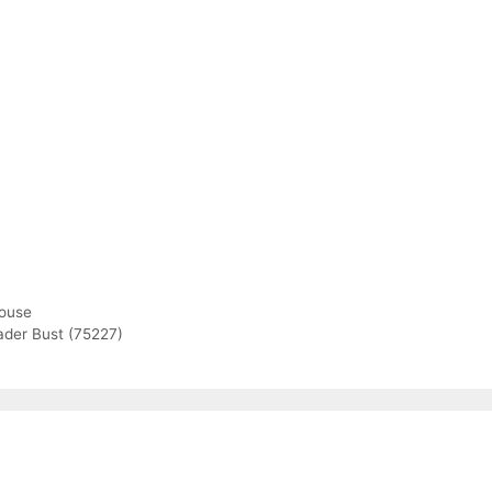
House
ader Bust (75227)