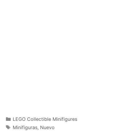
Categories
LEGO Collectible Minifigures
Tags
Minifiguras
,
Nuevo