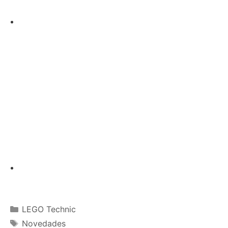
Categories
LEGO Technic
Tags
Novedades