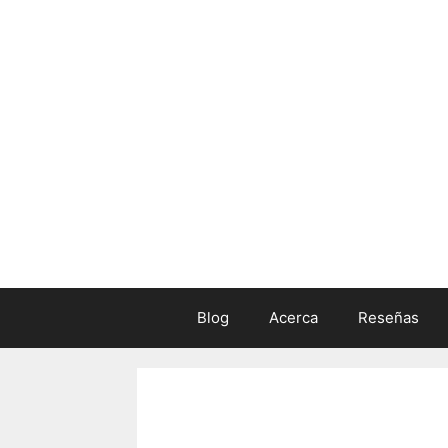
Skip
to
content
Blog
Acerca
Reseñas