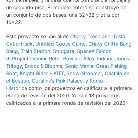
un segundo piso. El modelo entero se construye de
un conjunto de dos bases: una 32×32 y otra por
16×32.
Este proyecto se une al de
Cherry Tree Lane
,
Tesla
Cybertruck
,
Untitled Goose Game
,
Chitty Chitty Bang
Bang
,
Train Station: Studgate
,
SpaceX Falcon
9
,
Project Gemini
,
Retro Bowling Alley
,
Indiana Jones
Trilogy
,
Bricks & Blooms
,
Sonic Mania
,
Great Fishing
Boat
,
Knight Rider – KITT
,
Snow-Groomer
,
Castillo en
el Bosque
,
Coraline’s Pink Palace
, y
Roma
Histórica
como los proyectos en calificar a la primera
etapa de revisión del 2020. Ya son 18 proyectos
calificados a la primera ronda de revisión del 2020.