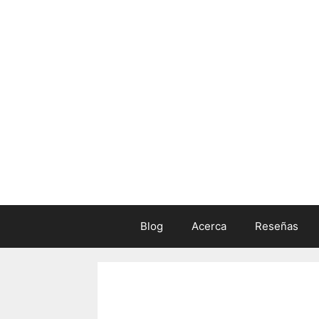
Skip
to
content
Blog
Acerca
Reseñas