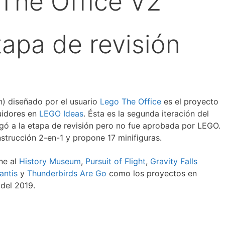
The Office V2
tapa de revisión
n) diseñado por el usuario
Lego The Office
es el proyecto
uidores en
LEGO Ideas
. Ésta es la segunda iteración del
egó a la etapa de revisión pero no fue aprobada por LEGO.
trucción 2-en-1 y propone 17 minifiguras.
ne al
History Museum
,
Pursuit of Flight
,
Gravity Falls
antis
y
Thunderbirds Are Go
como los proyectos en
 del 2019.