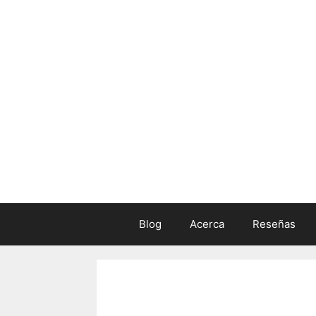
Skip
to
content
Blog
Acerca
Reseñas