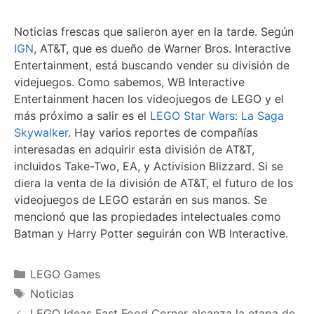
Noticias frescas que salieron ayer en la tarde. Según
IGN
, AT&T, que es dueño de Warner Bros. Interactive
Entertainment, está buscando vender su división de
videjuegos. Como sabemos, WB Interactive
Entertainment hacen los videojuegos de LEGO y el
más próximo a salir es el
LEGO Star Wars: La Saga
Skywalker
. Hay varios reportes de compañías
interesadas en adquirir esta división de AT&T,
incluidos Take-Two, EA, y Activision Blizzard. Si se
diera la venta de la división de AT&T, el futuro de los
videojuegos de LEGO estarán en sus manos. Se
mencionó que las propiedades intelectuales como
Batman y Harry Potter seguirán con WB Interactive.
Categories
LEGO Games
Tags
Noticias
LEGO Ideas Fast Food Corner alcanza la etapa de