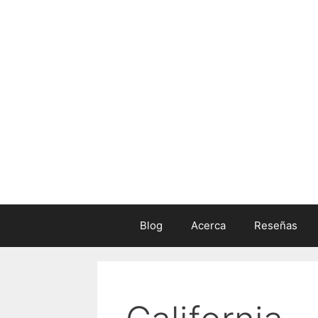
Skip
to
content
Blog
Acerca
Reseñas