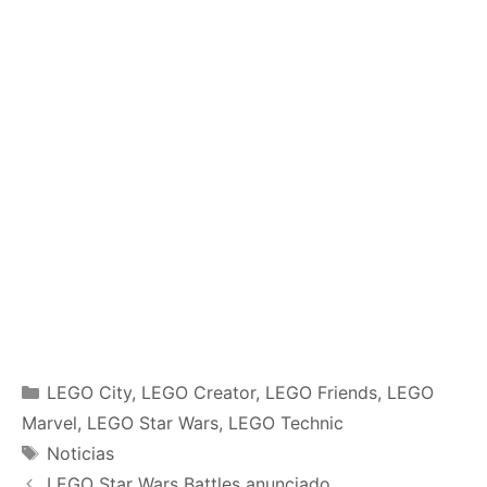
Categories
LEGO City
,
LEGO Creator
,
LEGO Friends
,
LEGO
Marvel
,
LEGO Star Wars
,
LEGO Technic
Tags
Noticias
LEGO Star Wars Battles anunciado