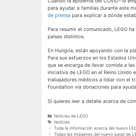
Cuando la epidemia del COVID-19 em
para ayudar a familias durante este m
de prensa
para explicar a dónde esta
Para resumir el comunicado, LEGO ha 
países distintos.
En Hungría, están apoyando con la pl
Para sus esfuerzos en los Estados Un
que se encarga de llevar comida a las 
iniciativa de LEGO en el Reino Unido 
trabajadores médicos a lidiar con el 
Foundation vía donaciones para ayudar
Si quieres leer a detalle acerca de có
Categories
Noticias de LEGO
Tags
Noticias
Toda la información acerca del nuevo LE
Todas las imágenes del nuevo juego de L