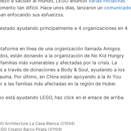
pezó a sacudir al mundo, LEGO anunció
varias iniciativas
omento tan difícil. Hace unos días, lanzaron un
comunicad
ban enfocando sus esfuerzos.
estado ayudando principalmente a 4 organizaciones en 4
ataforma en línea de una organización llamada Amigos.
idos, están donando a la organización de No Kid Hungry
familias más vulnerables y afectadas por la crisis. La
es a través de donaciones a Body & Soul, ayudando a los
trauma. Por último, en China están apoyando a la Ai You
 a las familias más afectadas en la región de Hubei.
mo está ayudando LEGO, haz click en el enlace de arriba.
GO Architecture La Casa Blanca (21054)
EGO Creator Barco Pirata (31109)