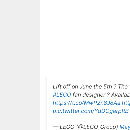
Lift off on June the 5th ? The
#LEGO
fan designer ? Availa
https://t.co/MwP2n8J8Aa
ht
pic.twitter.com/YdDCgerpRB
— LEGO (@LEGO_Group)
May