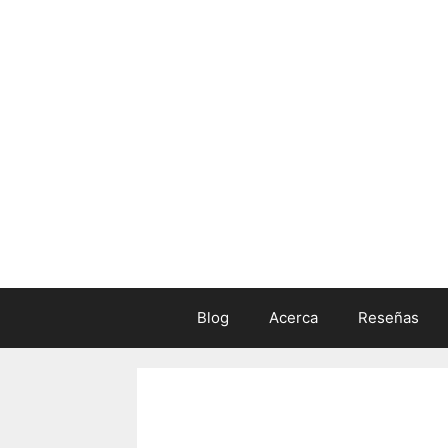
Skip
to
content
Blog
Acerca
Reseñas