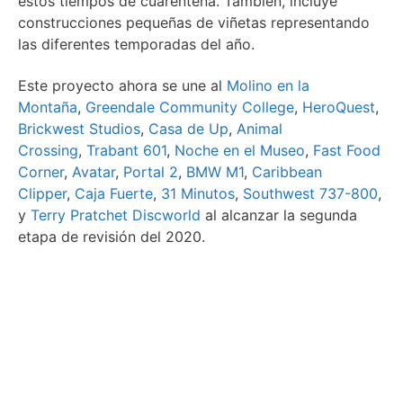
estos tiempos de cuarentena. También, incluye
construcciones pequeñas de viñetas representando
las diferentes temporadas del año.
Este proyecto ahora se une al
Molino en la
Montaña
,
Greendale Community College
,
HeroQuest
,
Brickwest Studios
,
Casa de Up
,
Animal
Crossing
,
Trabant 601
,
Noche en el Museo
,
Fast Food
Corner
,
Avatar
,
Portal 2
,
BMW M1
,
Caribbean
Clipper
,
Caja Fuerte
,
31 Minutos
,
Southwest 737-800
,
y
Terry Pratchet Discworld
al alcanzar la segunda
etapa de revisión del 2020.