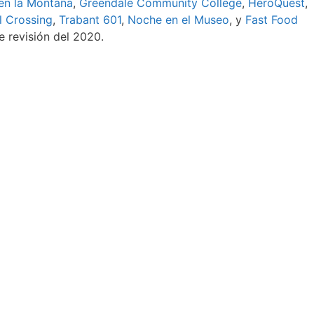
en la Montaña
,
Greendale Community College
,
HeroQuest
,
l Crossing
,
Trabant 601
,
Noche en el Museo
, y
Fast Food
e revisión del 2020.