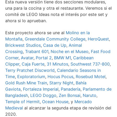
Esta nueva versión tiene dos secciones modulares,
una para la cocina y otra el restaurante. Veremos si el
comité de LEGO Ideas nota el interés por este set y
ahora si lo aprueban.
Este proyecto ahora se une al
Molino en la
Montaña
,
Greendale Community College
,
HeroQuest
,
Brickwest Studios
,
Casa de Up
,
Animal
Crossing
,
Trabant 601
,
Noche en el Museo
,
Fast Food
Corner
,
Avatar
,
Portal 2
,
BMW M1
,
Caribbean
Clipper
,
Caja Fuerte
,
31 Minutos
,
Southwest 737-800
,
Terry Pratchet Discworld
,
Calendario Seasons in
Time
,
Exploratorium
,
Hocus Pocus
,
Rosebud Motel
,
Gold Rush Mine Train
,
Starry Night
,
Bahía
Gaviota
,
Fortaleza Imperial
,
Panadería
,
Parlamento de
Bangladesh
,
LEGO Doggo
,
Zen Bonsai
,
Naruto
,
Temple of Hermit
,
Ocean House
, y
Mercado
Medieval
al alcanzar la segunda etapa de revisión del
2020.