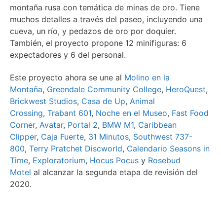
montaña rusa con temática de minas de oro. Tiene
muchos detalles a través del paseo, incluyendo una
cueva, un río, y pedazos de oro por doquier.
También, el proyecto propone 12 minifiguras: 6
expectadores y 6 del personal.
Este proyecto ahora se une al
Molino en la
Montaña
,
Greendale Community College
,
HeroQuest
,
Brickwest Studios
,
Casa de Up
,
Animal
Crossing
,
Trabant 601
,
Noche en el Museo
,
Fast Food
Corner
,
Avatar
,
Portal 2
,
BMW M1
,
Caribbean
Clipper
,
Caja Fuerte
,
31 Minutos
,
Southwest 737-
800
,
Terry Pratchet Discworld
,
Calendario Seasons in
Time
,
Exploratorium
,
Hocus Pocus
y
Rosebud
Motel
al alcanzar la segunda etapa de revisión del
2020.