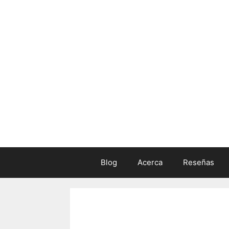
Skip
to
content
Blog
Acerca
Reseñas