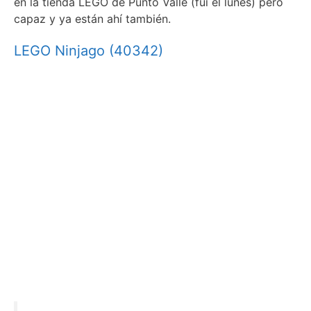
en la tienda LEGO de Punto Valle (fui el lunes) pero
capaz y ya están ahí también.
LEGO Ninjago (40342)