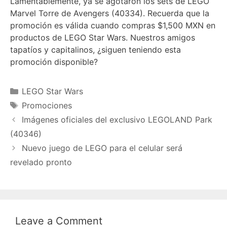
Lamentablemente, ya se agotaron los sets de LEGO
Marvel Torre de Avengers (40334). Recuerda que la
promoción es válida cuando compras $1,500 MXN en
productos de LEGO Star Wars. Nuestros amigos
tapatíos y capitalinos, ¿siguen teniendo esta
promoción disponible?
Categories
LEGO Star Wars
Tags
Promociones
Imágenes oficiales del exclusivo LEGOLAND Park
(40346)
Nuevo juego de LEGO para el celular será
revelado pronto
Leave a Comment