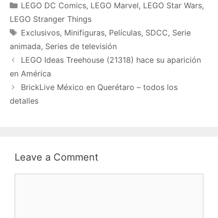
Categories
LEGO DC Comics
,
LEGO Marvel
,
LEGO Star Wars
,
LEGO Stranger Things
Tags
Exclusivos
,
Minifiguras
,
Películas
,
SDCC
,
Serie
animada
,
Series de televisión
LEGO Ideas Treehouse (21318) hace su aparición
en América
BrickLive México en Querétaro – todos los
detalles
Leave a Comment
Comment