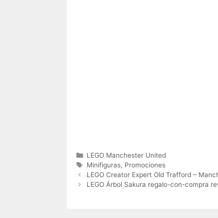
Categories
LEGO Manchester United
Tags
Minifiguras
,
Promociones
LEGO Creator Expert Old Trafford – Manc
LEGO Árbol Sakura regalo-con-compra re