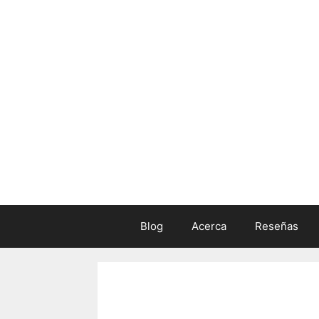
Skip
to
content
Blog
Acerca
Reseñas