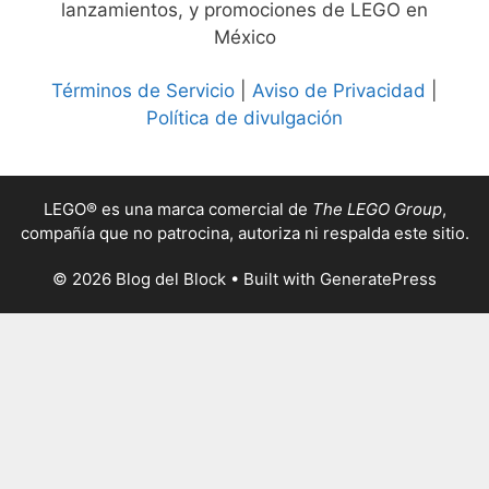
lanzamientos, y promociones de LEGO en
México
Términos de Servicio
|
Aviso de Privacidad
|
Política de divulgación
LEGO® es una marca comercial de
The LEGO Group
,
compañía que no patrocina, autoriza ni respalda este sitio.
© 2026 Blog del Block
• Built with
GeneratePress